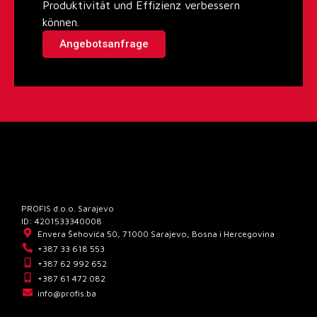
Produktivität und Effizienz verbessern
können.
Angebotsanfrage
PROFIS d.o.o. Sarajevo
ID: 4201533340008
Envera Šehovića 50, 71000 Sarajevo, Bosna i Hercegovina
+387 33 618 553
+387 62 992 652
+387 61 472 082
info@profis.ba