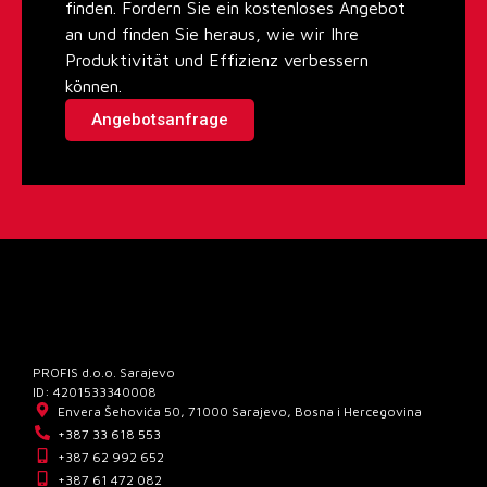
finden. Fordern Sie ein kostenloses Angebot
an und finden Sie heraus, wie wir Ihre
Produktivität und Effizienz verbessern
können.
Angebotsanfrage
PROFIS d.o.o. Sarajevo
ID: 4201533340008
Envera Šehovića 50, 71000 Sarajevo, Bosna i Hercegovina
+387 33 618 553
+387 62 992 652
+387 61 472 082