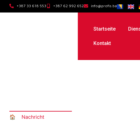
+387 33 618 553
+387 62 992 652
info@profis.ba
Startseite
Dien
Kontakt
Ständiges Qualitäts
🏠︎
»
Nachricht
»
Ständiges Qualitätsengagement