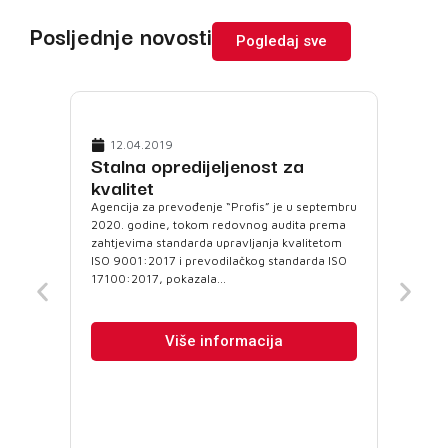
Posljednje novosti
Pogledaj sve
12.04.2019
Stalna opredijeljenost za
kvalitet
Agencija za prevođenje “Profis” je u septembru
2020. godine, tokom redovnog audita prema
3
His
zahtjevima standarda upravljanja kvalitetom
ISO 9001:2017 i prevodilačkog standarda ISO
Jeste
17100:2017, pokazala...
rječn
engl
itali
Više informacija
na ob