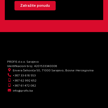
Zatražite ponudu
PROFIS d.o.o. Sarajevo
Identifikacioni broj: 4201533340008
Envera Šehovića 50, 71000 Sarajevo, Bosna i Hercegovina
+387 33 618 553
+387 62 992 652
+387 61 472 082
info@profis.ba