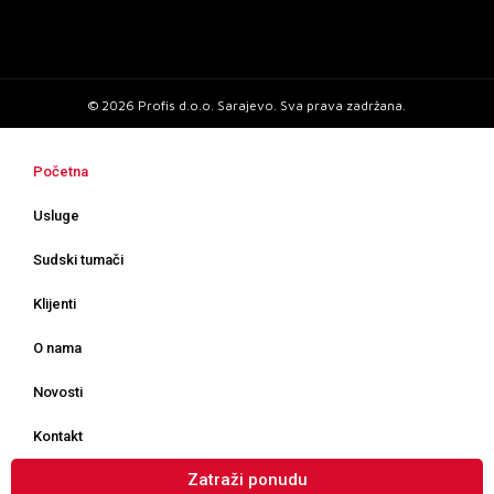
© 2026 Profis d.o.o. Sarajevo. Sva prava zadržana.
Početna
Usluge
Sudski tumači
Klijenti
O nama
Novosti
Kontakt
Zatraži ponudu