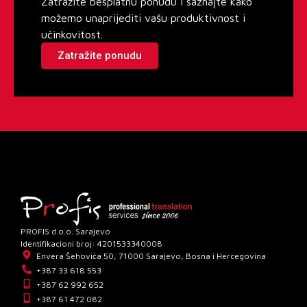
Zatražite besplatnu ponudu i saznajte kako
možemo unaprijediti vašu produktivnost i
učinkovitost.
Zatražite ponudu
PROFIS d.o.o. Sarajevo
Identifikacioni broj: 4201533340008
Envera Šehovića 50, 71000 Sarajevo, Bosna i Hercegovina
+387 33 618 553
+387 62 992 652
+387 61 472 082