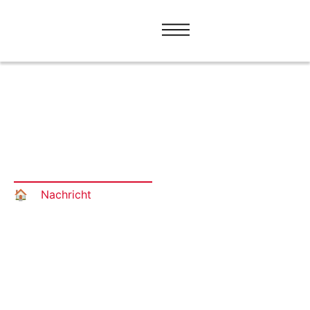
Rückblick auf die Studienreise
„Mehrsprachigkeit und
Übersetzung in der EU – von der
Politik zur Praxis“
🏠︎
»
Nachricht
»
Rückblick auf die Studienreise
„Mehrsprachigkeit und Übersetzung in der EU – von
der Politik zur Praxis“