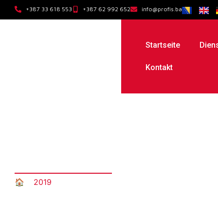
+387 33 618 553
+387 62 992 652
info@profis.ba
Startseite
Dien
Kontakt
April 2019
🏠︎
»
2019
»
04