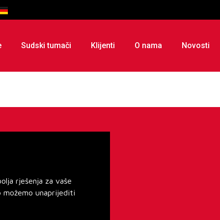
e
Sudski tumači
Klijenti
O nama
Novosti
lja rješenja za vaše
o možemo unaprijediti