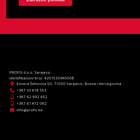
PROFIS d.o.o. Sarajevo
Identifikacioni broj: 4201533340008
Envera Šehovića 50, 71000 Sarajevo, Bosna i Hercegovina
+387 33 618 553
+387 62 992 652
+387 61 472 082
info@profis.ba