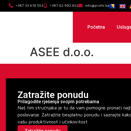
+387 33 618 553
+387 62 992 652
info@profis.ba
Početna
Uslug
ASEE d.o.o.
Zatražite ponudu
Prilagodite rješenja svojim potrebama
Naš tim stručnjaka je tu da vam pomogne pronaći najbo
poslovanje. Zatražite besplatnu ponudu i saznajte kak
vašu produktivnost i učinkovitost.
Zatražite ponudu