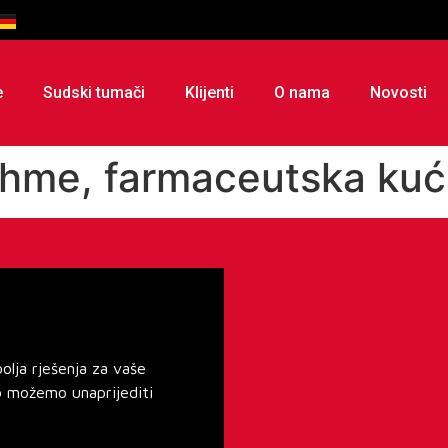
e
Sudski tumači
Klijenti
O nama
Novosti
hme, farmaceutska kuć
lja rješenja za vaše
o možemo unaprijediti