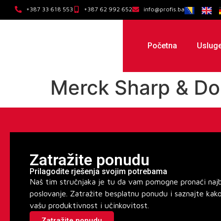
+387 33 618 553
+387 62 992 652
info@profis.ba
Početna
Uslug
Merck Sharp & Do
Zatražite ponudu
Prilagodite rješenja svojim potrebama
Naš tim stručnjaka je tu da vam pomogne pronaći najbo
poslovanje. Zatražite besplatnu ponudu i saznajte kak
vašu produktivnost i učinkovitost.
Zatražite ponudu