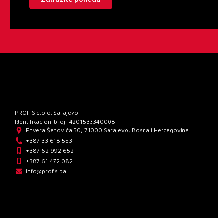
PROFIS d.o.o. Sarajevo
Identifikacioni broj: 4201533340008
Envera Šehovića 50, 71000 Sarajevo, Bosna i Hercegovina
+387 33 618 553
+387 62 992 652
+387 61 472 082
info@profis.ba