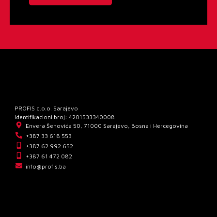
PROFIS d.o.o. Sarajevo
Identifikacioni broj: 4201533340008
Envera Šehovića 50, 71000 Sarajevo, Bosna i Hercegovina
+387 33 618 553
+387 62 992 652
+387 61 472 082
info@profis.ba