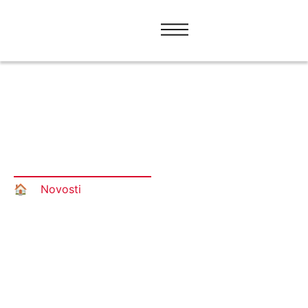
Učite izgovor jezika po svom
odabiru
🏠︎
»
Novosti
»
Učite izgovor jezika po svom odabiru